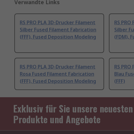
Verwandte Links
RS PRO PLA 3D-Drucker Filament
RS PRO 
Silber Fused Filament Fabrication
Silber F
(FFF), Fused Deposition Modeling
(FDM), F
RS PRO PLA 3D-Drucker Filament
RS PRO 
Rosa Fused Filament Fabrication
Blau Fus
(FFF), Fused Deposition Modeling
(FFF)
Exklusiv für Sie unsere neuesten
Produkte und Angebote