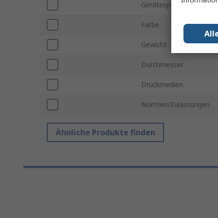
Gerätespezifisch
Farbe
All
Gewicht
Durchmesser
Druckmedien
Normen/Zulassungen
Ähnliche Produkte finden