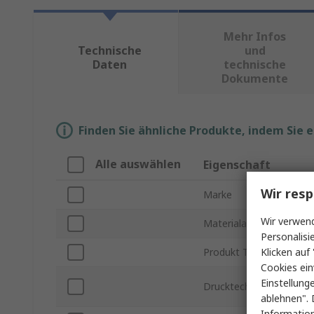
Mehr Infos
Technische
und
Daten
technische
Dokumente
Finden Sie ähnliche Produkte, indem Sie 
Alle auswählen
Eigenschaft
Wir resp
Marke
Wir verwend
Materialart
Personalisi
Klicken auf 
Produkt Typ
Cookies ein
Einstellung
Drucktechnik
ablehnen". 
Information