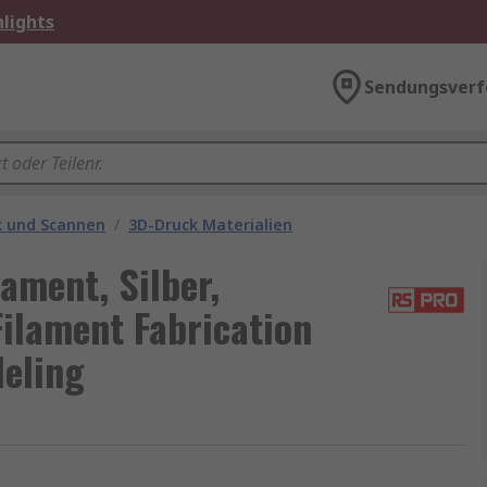
lights
Sendungsverf
k und Scannen
/
3D-Druck Materialien
ament, Silber,
ilament Fabrication
deling