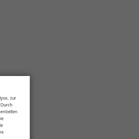
yse, zur
 Durch
entiellen
ie
le
re