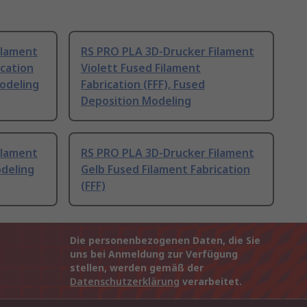
ilament
RS PRO PLA 3D-Drucker Filament
ication
Violett Fused Filament
Modeling
Fabrication (FFF), Fused
Deposition Modeling
ilament
RS PRO PLA 3D-Drucker Filament
odeling
Gelb Fused Filament Fabrication
(FFF)
Die personenbezogenen Daten, die Sie
uns bei Anmeldung zur Verfügung
stellen, werden gemäß der
Datenschutzerklärung
verarbeitet.