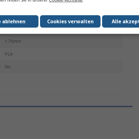
Nein
Silber, Himbeere
e ablehnen
Cookies verwalten
Alle akzep
1kg
1.75mm
PLA
No