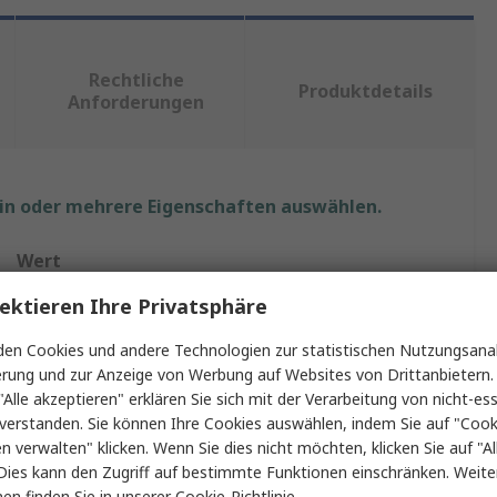
Rechtliche
Produktdetails
Anforderungen
ein oder mehrere Eigenschaften auswählen.
Wert
ektieren Ihre Privatsphäre
RS PRO
en Cookies und andere Technologien zur statistischen Nutzungsanal
Polymilchsäure
erung und zur Anzeige von Werbung auf Websites von Drittanbietern.
"Alle akzeptieren" erklären Sie sich mit der Verarbeitung von nicht-ess
3D-Drucker Filament
verstanden. Sie können Ihre Cookies auswählen, indem Sie auf "Cook
Fused Filament Fabrication (FFF), Fused Deposition
en verwalten" klicken. Wenn Sie dies nicht möchten, klicken Sie auf "Al
Modeling (FDM)
Dies kann den Zugriff auf bestimmte Funktionen einschränken. Weite
en finden Sie in unserer
Cookie-Richtlinie
.