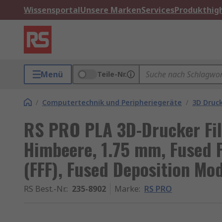
Wissensportal
Unsere Marken
Services
Produkthigh
Menü
Teile-Nr.
/
Computertechnik und Peripheriegeräte
/
3D Druc
RS PRO PLA 3D-Drucker Fil
Himbeere, 1.75 mm, Fused F
(FFF), Fused Deposition Mo
RS Best.-Nr.
:
235-8902
Marke
:
RS PRO