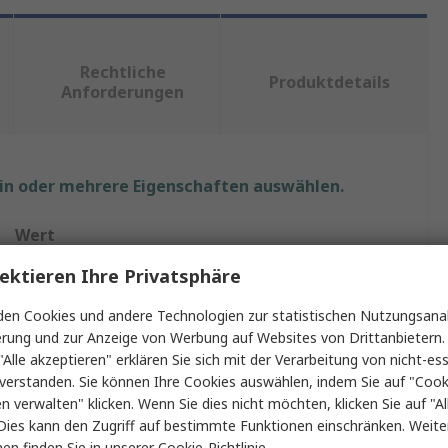
Rechtliche
Produktdetails
Anforderungen
ein oder mehrere Eigenschaften auswählen.
Wert
ektieren Ihre Privatsphäre
RS PRO
en Cookies und andere Technologien zur statistischen Nutzungsanal
Polymilchsäure
erung und zur Anzeige von Werbung auf Websites von Drittanbietern.
"Alle akzeptieren" erklären Sie sich mit der Verarbeitung von nicht-ess
3D-Drucker Filament
verstanden. Sie können Ihre Cookies auswählen, indem Sie auf "Cook
Fused Filament Fabrication (FFF), Fused Deposition
en verwalten" klicken. Wenn Sie dies nicht möchten, klicken Sie auf "Al
Modeling (FDM)
Dies kann den Zugriff auf bestimmte Funktionen einschränken. Weite
en finden Sie in unserer
Cookie-Richtlinie
.