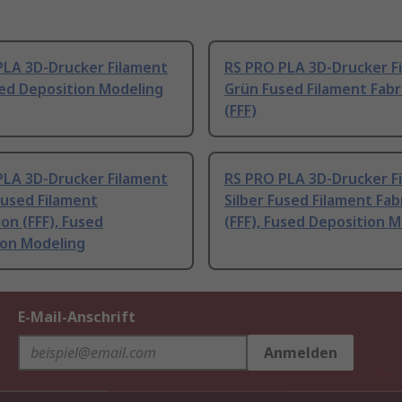
PLA 3D-Drucker Filament
RS PRO PLA 3D-Drucker F
sed Deposition Modeling
Grün Fused Filament Fabr
(FFF)
PLA 3D-Drucker Filament
RS PRO PLA 3D-Drucker F
Fused Filament
Silber Fused Filament Fab
ion (FFF), Fused
(FFF), Fused Deposition 
ion Modeling
E-Mail-Anschrift
Anmelden