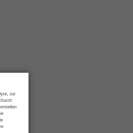
yse, zur
 Durch
entiellen
ie
le
re