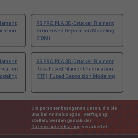
ilament
RS PRO PLA 3D-Drucker Filament
ication
Grün Fused Deposition Modeling
(FDM)
ilament
RS PRO PLA 3D-Drucker Filament
rication
Rosa Fused Filament Fabrication
Modeling
(FFF), Fused Deposition Modeling
Die personenbezogenen Daten, die Sie
uns bei Anmeldung zur Verfügung
stellen, werden gemäß der
Datenschutzerklärung
verarbeitet.