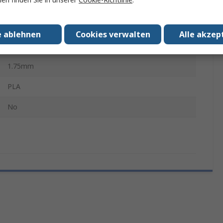
Nein
Rosa, Gelb
e ablehnen
Cookies verwalten
Alle akzep
1kg
1.75mm
PLA
No