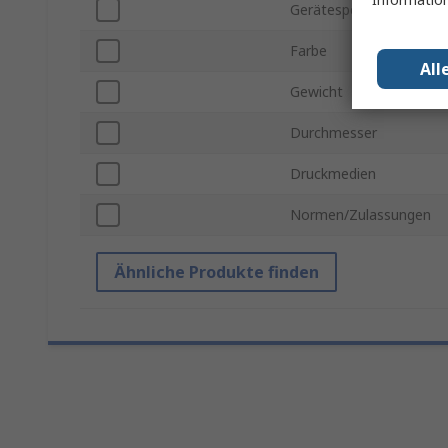
Gerätespezifisch
Farbe
All
Gewicht
Durchmesser
Druckmedien
Normen/Zulassungen
Ähnliche Produkte finden