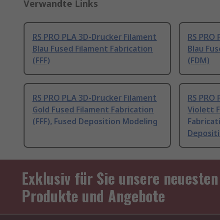
Verwandte Links
RS PRO PLA 3D-Drucker Filament
RS PRO 
Blau Fused Filament Fabrication
Blau Fu
(FFF)
(FDM)
RS PRO PLA 3D-Drucker Filament
RS PRO 
Gold Fused Filament Fabrication
Violett 
(FFF), Fused Deposition Modeling
Fabricat
Deposit
Exklusiv für Sie unsere neuesten
Produkte und Angebote