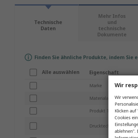
Mehr Infos
Technische
und
Daten
technische
Dokumente
Finden Sie ähnliche Produkte, indem Sie 
Alle auswählen
Eigenschaft
Wir resp
Marke
Wir verwend
Materialart
Personalisi
Klicken auf 
Produkt Typ
Cookies ein
Einstellung
Drucktechnik
ablehnen". 
Information