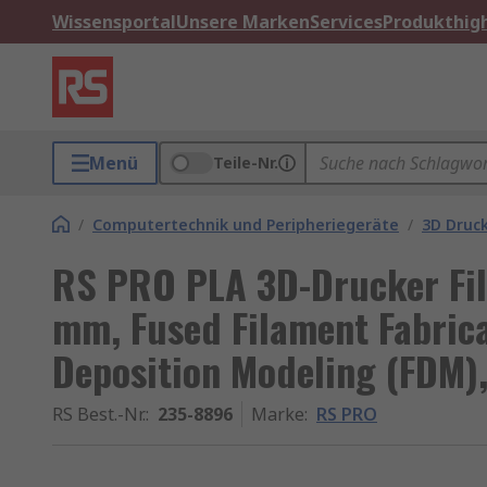
Wissensportal
Unsere Marken
Services
Produkthigh
Menü
Teile-Nr.
/
Computertechnik und Peripheriegeräte
/
3D Druc
RS PRO PLA 3D-Drucker Fila
mm, Fused Filament Fabrica
Deposition Modeling (FDM)
RS Best.-Nr.
:
235-8896
Marke
:
RS PRO