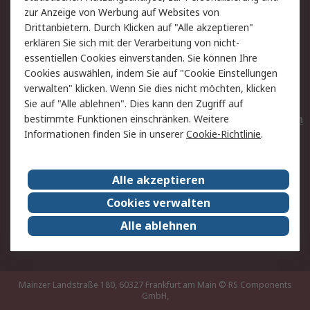
Hilfe
Privatkunden
zur Anzeige von Werbung auf Websites von
Drittanbietern. Durch Klicken auf "Alle akzeptieren"
Rechtliches
erklären Sie sich mit der Verarbeitung von nicht-
essentiellen Cookies einverstanden. Sie können Ihre
AGB
Datenschutz
Cookies auswählen, indem Sie auf "Cookie Einstellungen
Cookie-Richtlinie
Zahlungsbedingungen
verwalten" klicken. Wenn Sie dies nicht möchten, klicken
Copyright/Impressum
Entsorgung
Sie auf "Alle ablehnen". Dies kann den Zugriff auf
Elektrogeräte/Batterien
bestimmte Funktionen einschränken. Weitere
Informationen finden Sie in unserer
Cookie-Richtlinie
.
Über RS
Alle akzeptieren
Unternehmen
RS weltweit
Karriere bei RS
Nachhaltigkeit
Cookies verwalten
Qualität/Umwelt/Zertifikate
Presse-Center
Alle ablehnen
Event-Center
Mainzer Landstraße 180, 60327 Frankfurt am Main
© RS Components
GmbH,