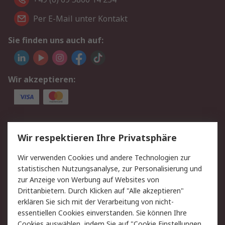
Per E-Mail unter Kontakt
Sie finden uns auch auf:
Wir akzeptieren:
Service
Wir respektieren Ihre Privatsphäre
Value Added Services
Lieferlösungen
Wir verwenden Cookies und andere Technologien zur
Rücksendungen
Kontakt
statistischen Nutzungsanalyse, zur Personalisierung und
Hilfe
Privatkunden
zur Anzeige von Werbung auf Websites von
Drittanbietern. Durch Klicken auf "Alle akzeptieren"
Rechtliches
erklären Sie sich mit der Verarbeitung von nicht-
essentiellen Cookies einverstanden. Sie können Ihre
AGB
Datenschutz
Cookies auswählen, indem Sie auf "Cookie Einstellungen