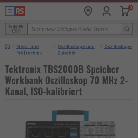
0
Teile-Nr.
/
Mess- und
/
Oszilloskope und
/
Oszilloskope
Prüftechnik
Zubehör
Tektronix TBS2000B Speicher
Werkbank Oszilloskop 70 MHz 2-
Kanal, ISO-kalibriert