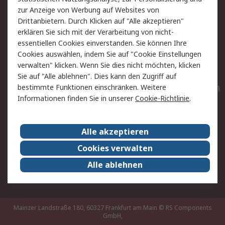
Hilfe
Privatkunden
zur Anzeige von Werbung auf Websites von
Drittanbietern. Durch Klicken auf "Alle akzeptieren"
Rechtliches
erklären Sie sich mit der Verarbeitung von nicht-
essentiellen Cookies einverstanden. Sie können Ihre
AGB
Datenschutz
Cookies auswählen, indem Sie auf "Cookie Einstellungen
Cookie-Richtlinie
Zahlungsbedingungen
verwalten" klicken. Wenn Sie dies nicht möchten, klicken
Copyright/Impressum
Entsorgung
Sie auf "Alle ablehnen". Dies kann den Zugriff auf
Elektrogeräte/Batterien
bestimmte Funktionen einschränken. Weitere
Informationen finden Sie in unserer
Cookie-Richtlinie
.
Über RS
Alle akzeptieren
Unternehmen
RS weltweit
Karriere bei RS
Nachhaltigkeit
Cookies verwalten
Qualität/Umwelt/Zertifikate
Presse-Center
Alle ablehnen
Event-Center
Mainzer Landstraße 180, 60327 Frankfurt am Main
© RS Components
GmbH,