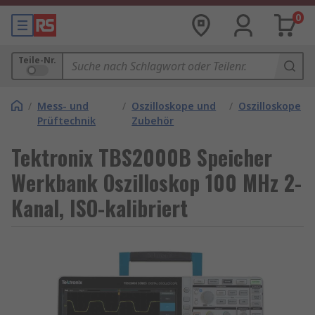
0
Teile-Nr.
/
Mess- und
/
Oszilloskope und
/
Oszilloskope
Prüftechnik
Zubehör
Tektronix TBS2000B Speicher
Werkbank Oszilloskop 100 MHz 2-
Kanal, ISO-kalibriert