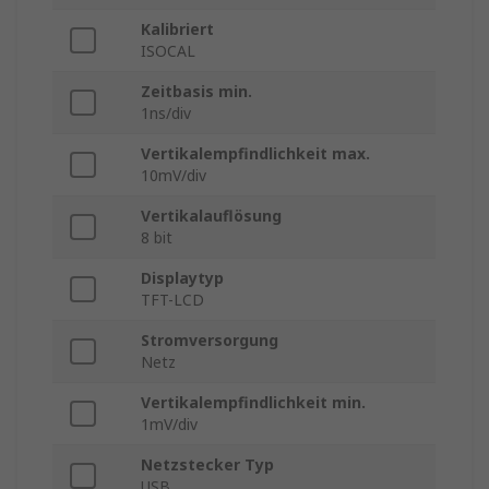
Kalibriert
ISOCAL
Zeitbasis min.
1ns/div
Vertikalempfindlichkeit max.
10mV/div
Vertikalauflösung
8 bit
Displaytyp
TFT-LCD
Stromversorgung
Netz
Vertikalempfindlichkeit min.
1mV/div
Netzstecker Typ
USB