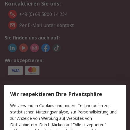
Kontaktieren Sie uns:
+49 (0) 69 5800 14 234
Per E-Mail unter Kontakt
Sie finden uns auch auf:
Wir akzeptieren:
Service
Wir respektieren Ihre Privatsphäre
Value Added Services
Lieferlösungen
Wir verwenden Cookies und andere Technologien zur
Rücksendungen
Kontakt
statistischen Nutzungsanalyse, zur Personalisierung und
Hilfe
Privatkunden
zur Anzeige von Werbung auf Websites von
Drittanbietern. Durch Klicken auf "Alle akzeptieren"
Rechtliches