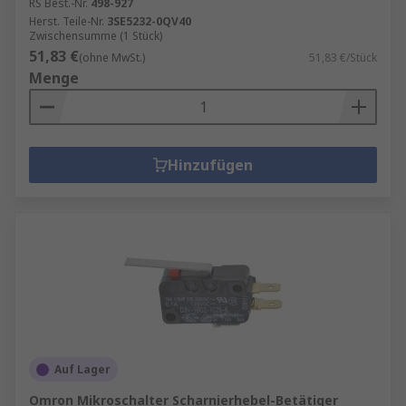
RS Best.-Nr.
498-927
Herst. Teile-Nr.
3SE5232-0QV40
Zwischensumme (1 Stück)
51,83 €
(ohne MwSt.)
51,83 €/Stück
Menge
Hinzufügen
Auf Lager
Omron Mikroschalter Scharnierhebel-Betätiger