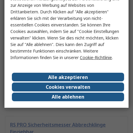
Ratgeber Sicherheits- und Endschalter
zur Anzeige von Werbung auf Websites von
Ob automatisch, berührungslos oder Pilz-Schalter: Hier
Drittanbietern. Durch Klicken auf "Alle akzeptieren"
finden Sie eine Übersicht der verschiedenen Not-Aus- und
erklären Sie sich mit der Verarbeitung von nicht-
Endschalter.
essentiellen Cookies einverstanden. Sie können Ihre
Cookies auswählen, indem Sie auf "Cookie Einstellungen
Weiterlesen
verwalten" klicken. Wenn Sie dies nicht möchten, klicken
Sie auf "Alle ablehnen". Dies kann den Zugriff auf
bestimmte Funktionen einschränken. Weitere
Informationen finden Sie in unserer
Cookie-Richtlinie
.
Verwandte Links
Alle akzeptieren
Datenschutzerklärung
Cookies verwalten
Alle ablehnen
Schrauben
RS PRO Sicherheitsmesser Abbrechklinge
Einziehbar