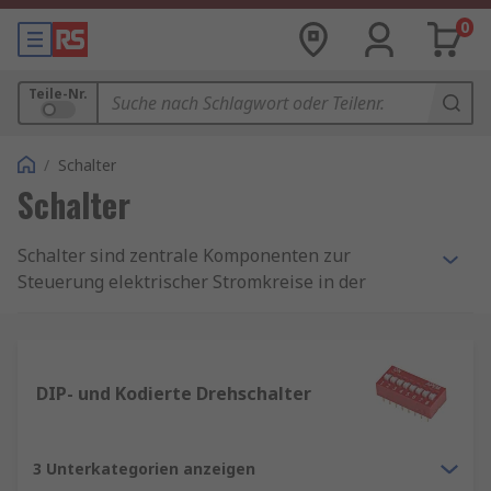
0
Teile-Nr.
/
Schalter
Schalter
Schalter sind zentrale Komponenten zur
Steuerung elektrischer Stromkreise in der
Industrieautomatisierung. Für maximale
Betriebssicherheit sind besonders robuste
Industrieschalter gefragt. Bei RS finden Sie ein
vielseitiges Schaltersortiment, das speziell für
DIP- und Kodierte Drehschalter
professionelle Anwendungen in Steuerungs- und
Schaltschränken entwickelt wurde – ideal für
einfache wie komplexe Steuerprozesse.
3 Unterkategorien anzeigen