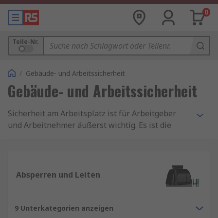
0
Teile-Nr.
/
Gebäude- und Arbeitssicherheit
Gebäude- und Arbeitssicherheit
Sicherheit am Arbeitsplatz ist für Arbeitgeber
und Arbeitnehmer äußerst wichtig. Es ist die
gesetzliche Pflicht der Arbeitgeber, den
Arbeitsplatz mit der richtigen
Sicherheitsausrüstung und Beschilderung
auszustatten. Es gibt viele Risiken, die je nach
Absperren und Leiten
Umgebung und Aufgabe bewältigt und gemindert
werden müssen, deshalb sollten Sie sich die Zeit
nehmen, Ihren Arbeitsplatz auf die verfügbaren
9 Unterkategorien anzeigen