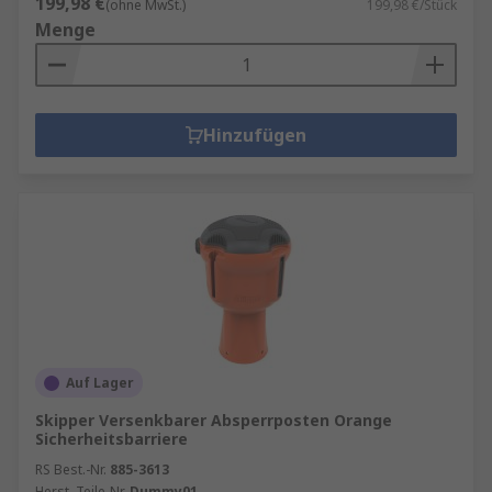
199,98 €
(ohne MwSt.)
199,98 €/Stück
Menge
Hinzufügen
Auf Lager
Skipper Versenkbarer Absperrposten Orange
Sicherheitsbarriere
RS Best.-Nr.
885-3613
Herst. Teile-Nr.
Dummy01