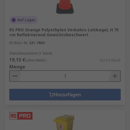
Ionisierungs-Rauchmelder und
Kohlenmonoxidmelder.
Feuerlöscher sind eines der wichtigsten
Auf Lager
verfügbaren Sicherheitsgeräte, die strategisch
RS PRO Orange Polyethylen Verkehrs-Leitkegel, H 75
platziert werden sollten, damit sie im Notfall
cm Reflektierend Gewichtsbeschwert
schnell griffbereit sind. Informieren Sie sich über
RS Best.-Nr.
221-7863
die verfügbaren Klassen, um sicherzustellen,
Zwischensumme (1 Stück)
dass Sie die richtige Art von Feuerlöscher für
19,15 €
(ohne MwSt.)
19,15 €/Stück
verschiedene Brandarten haben.
Menge
Mehr Info zur Sicherheit am Arbeitsplatz
Überblick
Hinzufügen