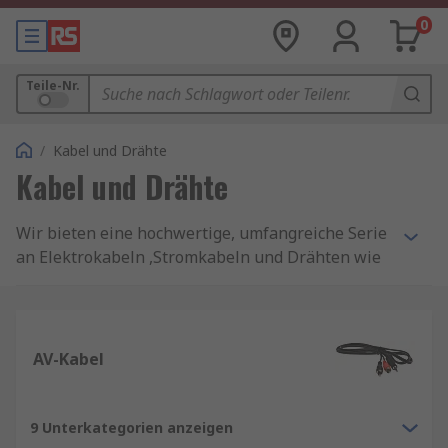
0
Teile-Nr.
/
Kabel und Drähte
Kabel und Drähte
Wir bieten eine hochwertige, umfangreiche Serie
an Elektrokabeln ,Stromkabeln und Drähten wie
Steuer- und Messtechnikkabel, Ethernet-Kabel
und Schaltgeräteleitungen. Bei uns finden Sie
zudem spezielle halogenfreie Kabel,
einschließlich Lautsprecherkabel, Koaxialkabel
AV-Kabel
sowie Faser-, Flachband- und
Hochtemperaturkabel. Wir führen alle
Zubehörteile, die Sie benötigen, von
9 Unterkategorien anzeigen