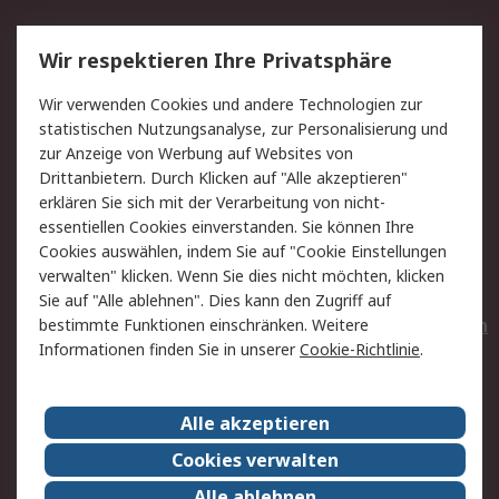
Service
Wir respektieren Ihre Privatsphäre
Value Added Services
Lieferlösungen
Wir verwenden Cookies und andere Technologien zur
Rücksendungen
Kontakt
statistischen Nutzungsanalyse, zur Personalisierung und
Hilfe
Privatkunden
zur Anzeige von Werbung auf Websites von
Drittanbietern. Durch Klicken auf "Alle akzeptieren"
Rechtliches
erklären Sie sich mit der Verarbeitung von nicht-
essentiellen Cookies einverstanden. Sie können Ihre
AGB
Datenschutz
Cookies auswählen, indem Sie auf "Cookie Einstellungen
Cookie-Richtlinie
Zahlungsbedingungen
verwalten" klicken. Wenn Sie dies nicht möchten, klicken
Copyright/Impressum
Entsorgung
Sie auf "Alle ablehnen". Dies kann den Zugriff auf
Elektrogeräte/Batterien
bestimmte Funktionen einschränken. Weitere
Informationen finden Sie in unserer
Cookie-Richtlinie
.
Über RS
Alle akzeptieren
Unternehmen
RS weltweit
Karriere bei RS
Nachhaltigkeit
Cookies verwalten
Qualität/Umwelt/Zertifikate
Presse-Center
Alle ablehnen