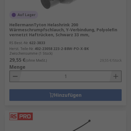
Wärmeschrumpfschläuchen,
Schrumpftüllen, Löthülsen
Auf Lager
Platinen-Verbindungskabel und
HellermannTyton Helashrink 200
Flachbandkabel - wir führen eine große
Wärmeschrumpfschlauch, Y-Verbindung, Polyolefin
Auswahl an breiten
vernetzt Haftrücken, Schwarz 33 mm,
Kabelkonfektionierungen in einer Vielzahl
RS Best.-Nr.
622-3833
von Steckverbindern, Farben und Längen.
Herst. Teile-Nr.
402-23058 223-2-B8W-PO-X-BK
Zwischensumme (1 Stück)
29,55 €
Hier finden Sie mehr Informationen zu
(ohne MwSt.)
29,55 €/Stück
Menge
Schaltdraht
Hinzufügen